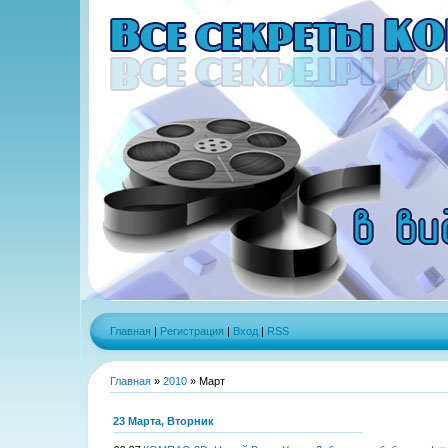
Главная
|
Регистрация
|
Вход
|
RSS
Главная
»
2010
»
Март
23 Марта, Вторник