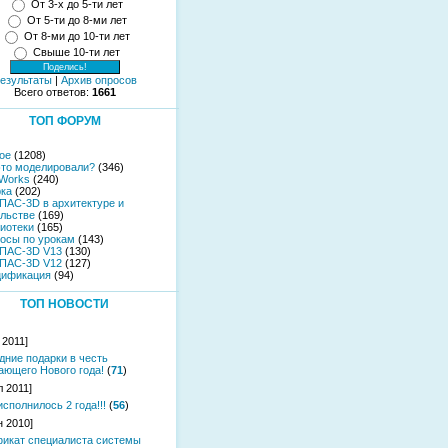
От 3-х до 5-ти лет
От 5-ти до 8-ми лет
От 8-ми до 10-ти лет
Свыше 10-ти лет
езультаты
|
Архив опросов
Всего ответов:
1661
ТОП ФОРУМ
ое
(1208)
это моделировали?
(346)
dWorks
(240)
ка
(202)
АС-3D в архитектуре и
ельстве
(169)
иотеки
(165)
осы по урокам
(143)
ПАС-3D V13
(130)
ПАС-3D V12
(127)
ификация
(94)
ТОП НОВОСТИ
 2011]
дние подарки в честь
ающего Нового года!
(
71
)
л 2011]
исполнилось 2 года!!!
(
56
)
н 2010]
икат специалиста системы