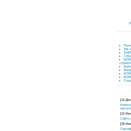
Р
Разн
Как 
Soli
Сбор
КОМП
строит
Библ
Вопр
КОМ
КОМ
Спец
[16 Дек
Нового
наступ
[15 Ию
Сайту 
[28 Ию
Cертиф