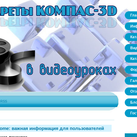
Гла
Инф
Кат
Вид
Кат
Фо
Гал
От
|
RSS
Бло
Гос
ome: важная информация для пользователей