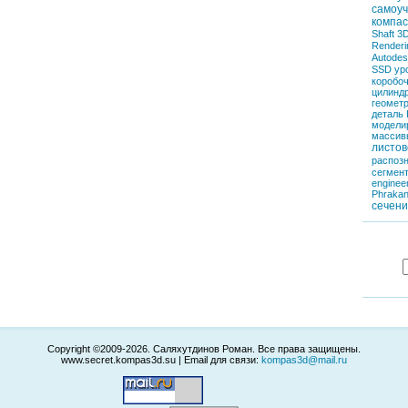
самоуч
компас
Shaft 3
Renderi
Autodes
SSD
ур
коробо
цилинд
геомет
деталь
модели
массив
листов
распоз
сегмен
enginee
Phraka
сечен
Copyright ©2009-2026. Саляхутдинов Роман. Все права защищены.
www.secret.kompas3d.su | Email для связи:
kompas3d@mail.ru