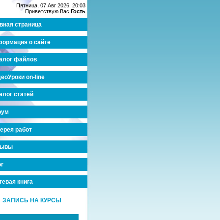
Пятница, 07 Авг 2026, 20:03
Приветствую Вас
Гость
вная страница
ормация о сайте
алог файлов
еоУроки on-line
алог статей
рум
ерея работ
зывы
г
тевая книга
ЗАПИСЬ НА КУРСЫ