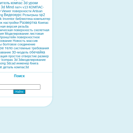
итель компас 3d
уроки
 3d
Mind
патч
v13
КОМПАС-
D
Viewer
поверхности
Artisan
Видеокурс
sp2
ng
Розыгрыш
k Inventor
библиотека
компьютер
Развертка
ок
настройки
Коипас
чная версия
резьба
рическая поверхность
скелетная
рия
Моделирование
листовая
Кронштейн
поверхностное
рование
Новость
массив
ы
болтовое соединение
ое тело
системные требования
обечайка
навание
3D-модель
тация
простое отверстие
размер
r
kompas 3d
3dмоделирование
nong
3dcad
инженер
Книга
ие
деталь
компас3d
Поиск