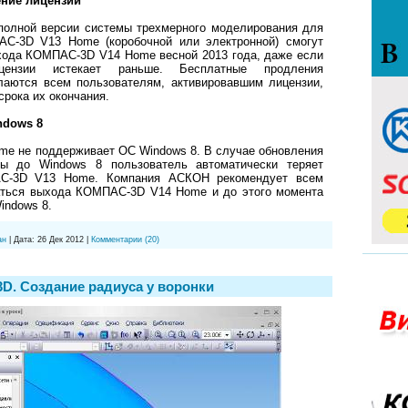
ние лицензии
олной версии системы трехмерного моделирования для
С-3D V13 Home (коробочной или электронной) смогут
ыхода КОМПАС-3D V14 Home весной 2013 года, даже если
цензии истекает раньше. Бесплатные продления
лаются всем пользователям, активировавшим лицензии,
срока их окончания.
dows 8
 не поддерживает ОС Windows 8. В случае обновления
мы до Windows 8 пользователь автоматически теряет
С-3D V13 Home. Компания АСКОН рекомендует всем
аться выхода КОМПАС-3D V14 Home и до этого момента
indows 8.
ан
|
Дата:
26 Дек 2012
|
Комментарии (20)
D. Создание радиуса у воронки