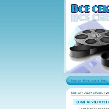
Главная
|
Регистрация
|
Вход
Главная
»
2012
»
Декабрь
»
26
КОМПАС-3D V13 H