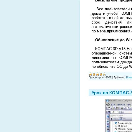
Бесплатное продле
Все пользователи п
дома и учебы КОМПА
работать в ней до в
срок действия ли
автоматически рассы
по мере приближения 
Обновление до Win
КОМПАС-3D V13 Home
операционной систе
лицензию на КОМПА
пользователям дожд
не обновлять ОС до W
Просмотров:
8602
|
Добавил:
Ром
Урок по КОМПАС-3