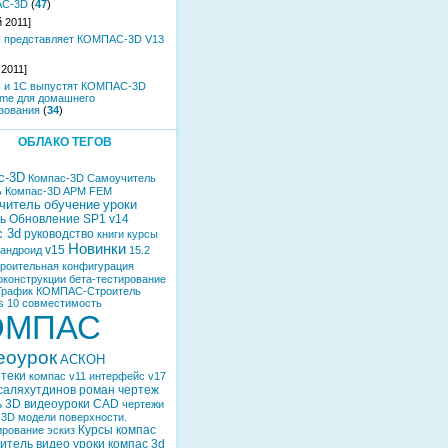
С-3D
(
47
)
 2011]
 представляет КОМПАС-3D V13
 2011]
 и 1С выпустят КОМПАС-3D
me для домашнего
зования
(
34
)
ОБЛАКО ТЕГОВ
с-3D
Компас-3D Самоучитель
ь Компас-3D
APM FEM
читель
обучение
уроки
ь
Обновление
SP1
v14
с 3d
руководство
книги
курсы
Новинки
v15
андроид
15.2
роительная конфигурация
оконструкции
бета-тестирование
График
КОМПАС-Строитель
s 10
совместимость
ОМПАС
еоурок
АСКОН
теки
компас v11
интерфейс
v17
саляхутдинов роман
чертеж
ь
3D
видеоуроки
CAD
чертежи
3D модели
поверхности.
Курсы
компас
ирование
эскиз
итель
видео уроки компас 3d