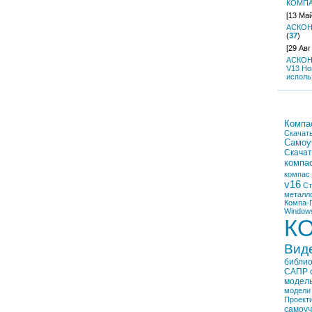
КОМПА
[13 Май
АСКОН
(
37
)
[29 Авг
АСКОН
V13 Ho
исполь
Компа
Скачат
Самоу
Скачат
компа
компас
v16
Ст
металл
Компа-
Window
К
Вид
библио
САПР
модел
модели
Проект
самоуч