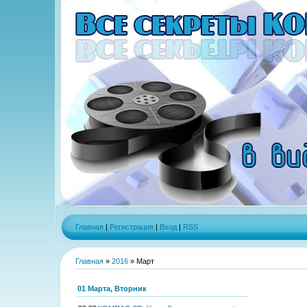
Главная
|
Регистрация
|
Вход
|
RSS
Главная
»
2016
»
Март
01 Марта, Вторник