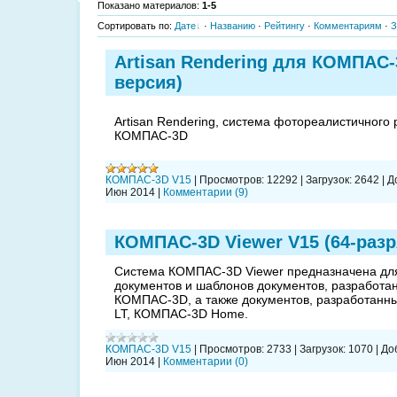
Показано материалов
:
1-5
Сортировать по
:
Дате
·
Названию
·
Рейтингу
·
Комментариям
·
З
Artisan Rendering для КОМПАС-
версия)
Artisan Rendering, система фотореалистичного
КОМПАС-3D
КОМПАС-3D V15
|
Просмотров:
12292
|
Загрузок:
2642
|
Д
Июн 2014
|
Комментарии (9)
КОМПАС-3D Viewer V15 (64-раз
Система КОМПАС-3D Viewer предназначена для
документов и шаблонов документов, разработа
КОМПАС-3D, а также документов, разработанн
LT, КОМПАС-3D Home.
КОМПАС-3D V15
|
Просмотров:
2733
|
Загрузок:
1070
|
До
Июн 2014
|
Комментарии (0)