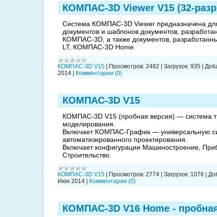
КОМПАС-3D Viewer V15 (32-раз
Система КОМПАС-3D Viewer предназначена для
документов и шаблонов документов, разработа
КОМПАС-3D, а также документов, разработанн
LT, КОМПАС-3D Home.
КОМПАС-3D V15
|
Просмотров:
2482
|
Загрузок:
935
|
Доб
2014
|
Комментарии (0)
КОМПАС-3D V15
КОМПАС-3D V15 (пробная версия) — система 
моделирования.
Включает КОМПАС-График — универсальную с
автоматизированного проектирования.
Включает конфигурации Машиностроение, При
Строительство.
КОМПАС-3D V15
|
Просмотров:
2774
|
Загрузок:
1076
|
До
Июн 2014
|
Комментарии (0)
КОМПАС-3D V16 Home - пробна