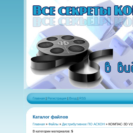
Главная
|
Регистрация
|
Вход
|
RSS
Каталог файлов
Главная
»
Файлы
»
Дистрибутивное ПО АСКОН
» КОМПАС-3D V1
В категории материалов
:
5